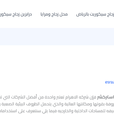
زجاج سيكوريت بالرياض
محل زجاج ومرايا
درابزين زجاج سيكور
esra
استركشر
فإن شركه الاهرام تعتبر واحدة من أفضل الشركات التي تع
عروفة بقوتها ومكانتها العالية والذي يتحمل الظروف البيئية الصعبة 
فه للمساحات الداخلية والخارجيه فيما يلي سنتعرف على استخدامات و