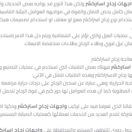
اجهات زجاج استركشر
ولكن هذا النوع قد يواجه بعض التحديات وال
ن كامل يخص الامان والقوة في مواجهة العوامل البيئية القاسية 
استخدام نوع زجاج اسراكشر معزز او مغلف او استخدام تصميمات هيكل
 عمليات العزل والتي تؤثر على الشفافية ويتم حل هذا الامر باستخد
مان عزل قوي وطلاء الزجاج بطلاءات منخفضة الانبعاث.
الجة زجاج استراكشر
 استركشر
فهناك بعض التقنيات التي تستخدم في عمليات التصنيع وا
ا زجاج الاستراكشر وهذه التقنيات تتمثل في الآتي:
لجة الحرارية: وهي عبارة عن تسخين الزجاج على درجات حرارة مرتفع
المطلوبة كما ان هذه العوامل لها دور كبير في قوة الزجاج لتحمل ا
قالنا الذي تعرفنا فيه على تركيب
واجهات زجاج استركشر
وذكرنا ا
ركة تقدم العديد من الخدمات لعملائها كعمليات الصيانة المستمرة 
جدول دوري للتنظيف المستمر والمحافظة على
واجهات زجاج استرك