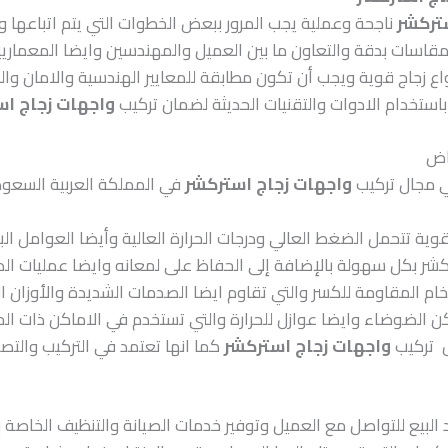
تركشر
ناجحة وعملية يجب المرور ببعض الخطوات التي يتم اتباعها وا
مقاسات بدقة والتعاون ما بين العميل والمهندسين وايضا المعماريي
واع زجاج قوية ويجب أن تكون مطابقة للمعايير الهندسية والامان وال
استخدام الادوات والتقنيات الحديثة لضمان تركيب
واجهات زجاج اس
ياض
في مجال تركيب
واجهات زجاج استركشر
في المملكة العربية السعود
وية تتحمل الضغط العالي ودرجات الحرارة العالية وأيضا العوامل البي
كشر بكل سهولة بالإضافة إلى الحفاظ على لمعانه وايضا عمليات الصي
ام المقاومة للكسر والتي تقاوم ايضا الصدمات الشديدة والأوزان ا
الضوضاء وايضا عوازل للحرارة والتي تستخدم في الاماكن ذات الحرار
ل تركيب
واجهات زجاج استركشر
كما انها تعتمد في التركيب والتص
البيع للتواصل مع العميل وتوفير خدمات الصيانة والتنظيف الخاصة 