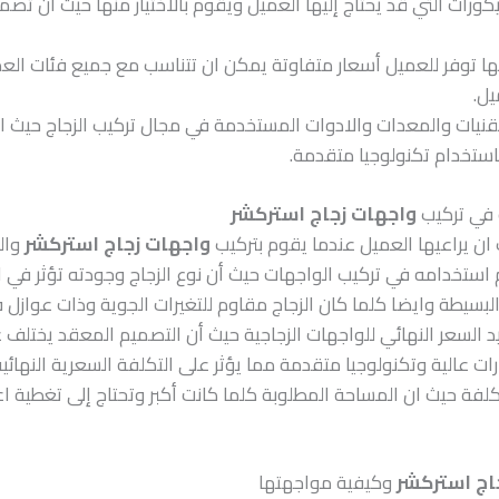
كورات التي قد يحتاج إليها العميل ويقوم بالاختيار منها حيث ان تصم
ها توفر للعميل أسعار متفاوتة يمكن ان تتناسب مع جميع فئات العمل
يل.
تقنيات والمعدات والادوات المستخدمة في مجال تركيب الزجاج حيث
استخدام تكنولوجيا متقدمة.
ة في تركيب
واجهات زجاج استركشر
ان يراعيها العميل عندما يقوم بتركيب
واجهات زجاج استركشر
وال
 استخدامه في تركيب الواجهات حيث أن نوع الزجاج وجودته تؤثر في ا
بسيطة وايضا كلما كان الزجاج مقاوم للتغيرات الجوية وذات عوازل ف
يد السعر النهائي للواجهات الزجاجية حيث أن التصميم المعقد يختلف
ت عالية وتكنولوجيا متقدمة مما يؤثر على التكلفة السعرية النهائية
كلفة حيث ان المساحة المطلوبة كلما كانت أكبر وتحتاج إلى تغطية اعل
اج استركشر
وكيفية مواجهتها