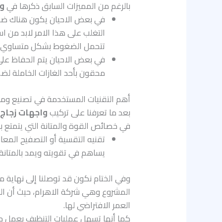
بالرغم من المميزات السابق ذكرها في
و
في بعض الاحيان يكون هناك ضما
التغلب على هذا الامر لابد من 
تتحمل الضغوط بشكل متساوي.
في بعض الاحيان يتم الحفاظ على
محقون بأحد الغازات الخاملة لض
أهم التقنيات المستخدمة في تصنيع ومع
بعد ما تعرفنا على تركيب
واجهات زجاج
في خصائص القوة والمتانة التي يتمتع به
تقنيه التقسية أو التصفيح المعا
يساهم في تقويته ويمد بالمتانة 
وفي الختام نكون قد توصلنا إلى نهاية م
المشروع وهي شركة الاهرام، حيث أن الش
العمر الافتراضي لها.
كما أنها تسهل عمليات التنظيف بعمل 