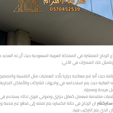
واع الزجاج المنتشرة في المملكة العربية السعودية حيث أن له العدي
تتمثل تلك المميزات في الآتي:
نته حيث أنه تتم معالجه حراريا بأحد العمليات مثل التقسية والتصفي
ه العالية حيث يتم استخدامه في واجهات الشركات والأماكن التجارية
مل مريحة ومميزة.
تقنيات متقدمة فيعمل كعازل حراري وصوتي قوي لذلك يستخدم في ال
استركشر
ان الزجاج في حالة انكساره يتم تفتته إلى قطع غير مدببة وب
 الذي يتم التركيب فيه.