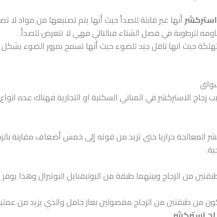
استركشر
أنها غير قابلة للصدأ حيث أنها يتم تصنيعها من مواد لا تص
ه للرطوبة في فصل الشتاء فبالتالي فهي لا تتعرض للصدأ.
لكة حيث انها ناقل جيد للضوء حيث أنها تسمح بمرور الضوء بشكل ك
سواق
ب زجاج الاستركشر في المباني السكنية او التجارية فهناك عده انواع ي
تركشر المعالجة حراريا حتى تزيد من قوته إلى خمس أضعاف مقارنة بال
ية.
قتين من الزجاج وبينهما طبقة من البوليفنايل البوتيرال وهذا يوف
كون من طبقتين من الزجاج مفصولين بغاز خامل والذي يزيد من عملية
اج استركشر