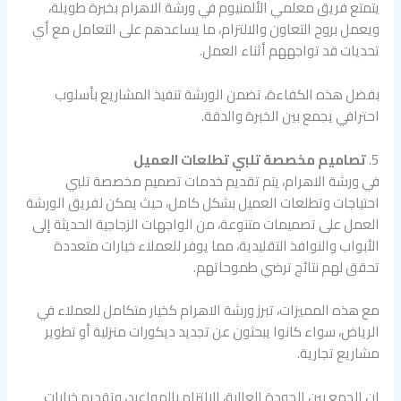
يتمتع فريق معلمي الألمنيوم في ورشة الاهرام بخبرة طويلة،
ويعمل بروح التعاون والالتزام، ما يساعدهم على التعامل مع أي
تحديات قد تواجههم أثناء العمل.
بفضل هذه الكفاءة، تضمن الورشة تنفيذ المشاريع بأسلوب
احترافي يجمع بين الخبرة والدقة.
5.
تصاميم مخصصة تلبي تطلعات العميل
في ورشة الاهرام، يتم تقديم خدمات تصميم مخصصة تلبي
احتياجات وتطلعات العميل بشكل كامل، حيث يمكن لفريق الورشة
العمل على تصميمات متنوعة، من الواجهات الزجاجية الحديثة إلى
الأبواب والنوافذ التقليدية، مما يوفر للعملاء خيارات متعددة
تحقق لهم نتائج ترضي طموحاتهم.
مع هذه المميزات، تبرز ورشة الاهرام كخيار متكامل للعملاء في
الرياض، سواء كانوا يبحثون عن تجديد ديكورات منزلية أو تطوير
مشاريع تجارية.
إن الجمع بين الجودة العالية، الالتزام بالمواعيد، وتقديم خيارات