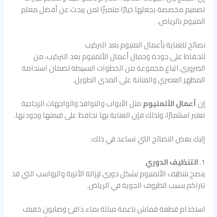
تصميم مخصصة يجعلها خيارًا متميزًا لمن يبحث عن أفضل معلم
المنيوم بالرياض.
نصائح للعناية بأعمال المنيوم بعد التركيب
للحفاظ على جودة وجمال أعمال الألمنيوم بعد التركيب، من
الضروري اتباع مجموعة من الخطوات البسيطة لضمان استدامة
المظهر العصري والمتانة على المدى الطويل.
إن
أعمال الألمنيوم
مثل الأبواب والنوافذ والواجهات الزجاجية
تعتبر استثمارًا، ولذلك فإن العناية بها تحافظ على قيمتها وجودتها.
إليك بعض النصائح التي تساعد في ذلك:
1.
التنظيف الدوري
ينصح بتنظيف الألمنيوم بشكل دوري لإزالة الأتربة والرواسب التي قد
تتراكم بسبب الظروف الجوية في الرياض.
استخدام قطعة قماش ناعمة مبللة بماء دافئ وصابون خفيف