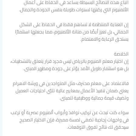
اتباع هذه النصائح البسيطة يساعد في الحفاظ على أعمال
الألمنيوم التي ركبتها لسنوات طويلة بنفس الجودة والجمال.
إن العناية المنتظمة لا تساهم فقط في الحفاظ على الشكل
الجمالي، بل تعزز أيضًا من متانة الألمنيوم، مما يجعلها استثمارًا
يستحق الرعاية والاهتمام.
الخلاصة
إن اختيار معلم المنيوم بالرياض ليس مجرد قرار يتعلق بالتشطيبات،
بل هو استثمار طويل الأمد يؤثر على جودة ومظهر المبنى.
فالاعتماد على معلم محترف مثل المتواجدين في ورشة الاهرام
يعني ضمان تنفيذ الأعمال بمعايير عالية تلبّي احتياجات العميل
وتضيف قيمة جمالية ووظيفية للمبنى.
سواء كنت تبحث عن تركيب نوافذ وأبواب ألمنيوم عصرية أو ترغب
في واجهات زجاجية تضفي لمسة مميزة، فإن الاختيار الصحيح
سيحقق لك نتائج تفوق التوقعات.