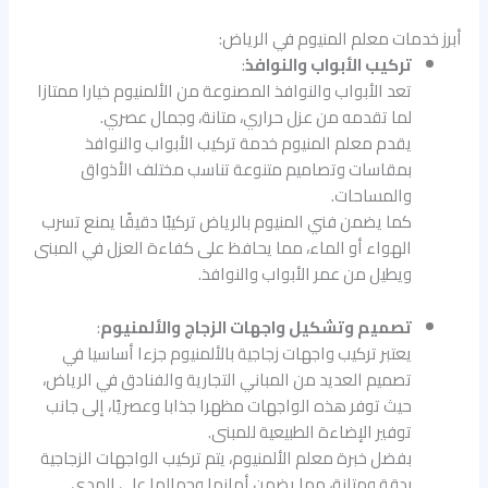
أبرز خدمات معلم المنيوم في الرياض:
تركيب الأبواب والنوافذ
:
تعد الأبواب والنوافذ المصنوعة من الألمنيوم خيارا ممتازا
لما تقدمه من عزل حراري، متانة، وجمال عصري.
يقدم معلم المنيوم خدمة تركيب الأبواب والنوافذ
بمقاسات وتصاميم متنوعة تناسب مختلف الأذواق
والمساحات.
كما يضمن فني المنيوم بالرياض تركيبًا دقيقًا يمنع تسرب
الهواء أو الماء، مما يحافظ على كفاءة العزل في المبنى
ويطيل من عمر الأبواب والنوافذ.
تصميم وتشكيل واجهات الزجاج والألمنيوم
:
يعتبر تركيب واجهات زجاجية بالألمنيوم جزءا أساسيا في
تصميم العديد من المباني التجارية والفنادق في الرياض،
حيث توفر هذه الواجهات مظهرا جذابا وعصريًا، إلى جانب
توفير الإضاءة الطبيعية للمبنى.
بفضل خبرة معلم الألمنيوم، يتم تركيب الواجهات الزجاجية
بدقة ومتانة، مما يضمن أمانها وجمالها على المدى