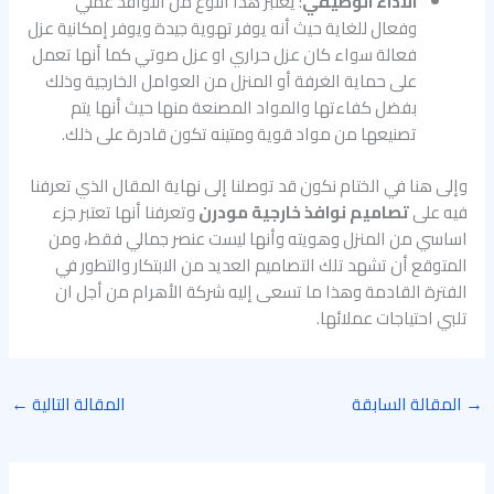
الأداء الوظيفي
: يعتبر هذا النوع من النوافذ عملي
وفعال للغاية حيث أنه يوفر تهوية جيدة ويوفر إمكانية عزل
فعالة سواء كان عزل حراري او عزل صوتي كما أنها تعمل
على حماية الغرفة أو المنزل من العوامل الخارجية وذلك
بفضل كفاءتها والمواد المصنعة منها حيث أنها يتم
تصنيعها من مواد قوية ومتينه تكون قادرة على ذلك.
وإلى هنا في الختام نكون قد توصلنا إلى نهاية المقال الذي تعرفنا
فيه على
تصاميم نوافذ خارجية مودرن
وتعرفنا أنها تعتبر جزء
اساسي من المنزل وهويته وأنها ليست عنصر جمالي فقط، ومن
المتوقع أن تشهد تلك التصاميم العديد من الابتكار والتطور في
الفترة القادمة وهذا ما تسعى إليه شركة الأهرام من أجل ان
تلبي احتياجات عملائها.
→
المقالة السابقة
المقالة التالية
←