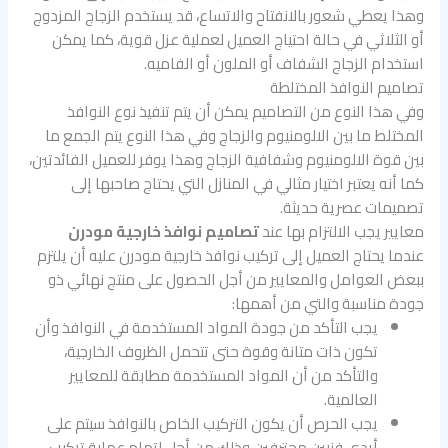
وهذا يعطي شعور بالانفتاح والاتساع، قد يستخدم الزجاج المزدوج
أو الثلاثي في حالة احتياج العميل لعملية عزل قوية، كما يمكن
استخدام الزجاج الشفاف أو الملون أو الفاميه.
تصاميم النوافذ المختلطة
وفي هذا النوع من التصاميم يمكن أن يتم تنفيذ نوع النوافذ
المختلط ما بين الالومنيوم والزجاج وفي هذا النوع يتم الجمع ما
بين قوة الالومنيوم وشفافية الزجاج وهذا يوفر للعميل الفائدتين،
كما أنه يعتبر اختيار مثالي في المنازل التي يحتاج صاحبها إلى
تصميمات عصرية حديثة.
معايير يجب الالتزام بها عند
تصاميم نوافذ خارجية مودرن
عندما يحتاج العميل إلى تركيب نوافذ خارجية مودرن عليه أن يلتزم
ببعض العوامل والمعايير من أجل الحصول على منتج نهائي ذو
جودة مناسبة والتي من أهمها:
يجب التأكد من جودة المواد المستخدمة في النوافذ وأن
تكون ذات متانة وقوة حتى تتحمل الظروف الخارجية،
والتأكد من أن المواد المستخدمة مطابقة للمعايير
العالمية.
يجب الحرص أن يكون التركيب الخاص بالنوافذ سيتم على
أيدي فنيين محترفين وذلك من أجل إتمام عملية تركيب