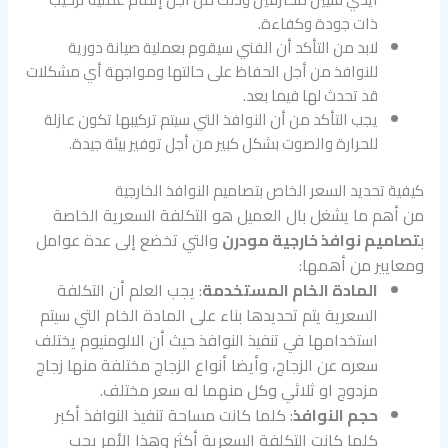
ذات جودة وكفاءة.
لابد من التأكد أن الفني سيقوم بعملية صيانة دورية
للنوافذ من أجل الحفاظ على حالتها ومواجهة أي مشكلات
قد تحدث لها فيما بعد.
يجب التأكد من أن النوافذ التي سيتم تركيبها تكون عازلة
للحرارة والصوت بشكل كبير من أجل توفير بيئة جيدة.
كيفية تحديد السعر الخاص بتصاميم النوافذ الخارجية
من أهم ما يشغل بال العميل هو التكلفة السعرية الخاصة
ب
تصاميم نوافذ خارجية مودرن
والتي تخضع إلى عدة عوامل
ومعايير من أهمها:
المادة الخام المستخدمة
: يجب العلم أن التكلفة
السعرية يتم تحديدها بناء على المادة الخام التي سيتم
استخدامها في تنفيذ النوافذ حيث أن الالومنيوم يختلف
سعره عن الزجاج، وأيضا أنواع الزجاج مختلفة منها زجاج
مزدوج او ثلاثي وكل منهما له سعر مختلف.
حجم النوافذ
: كلما كانت مساحة تنفيذ النوافذ أكبر
كلما كانت التكلفة السعرية أكثر وهذا الأمر يجب