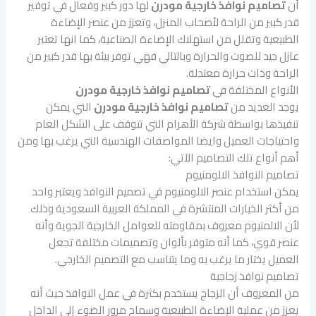
أن
تصاميم نوافذ خارجية مودرن
لها دور كبير وفعال في توفير
قدر كبير من الراحة لأصحاب المنزل، وتعزز من عنصر الإضاءة
الطبيعية وتقلل من استهلاك الإضاءة الصناعية، كما انها تعتبر
عازل جيد للصوت والحرارة وبالتالي فهي توفر بيئة بها قدر كبير من
الراحة وذات حرارة معتدلة.
الأنواع المختلفة في
تصاميم نوافذ خارجية مودرن
يوجد العديد من
تصاميم نوافذ خارجية مودرن
التي يمكن
تنفيذها بواسطة شركة الأهرام التي تتوقف على الشكل العام
واحتياجات العميل وايضا المواصفات الهندسية التي يرغب بها ومن
أهم أنواع تلك التصاميم الآتي:
تصاميم النوافذ الالومنيوم
يمكن استخدام عنصر الالومنيوم في تصميم النوافذ ويعتبر واحد
من أكثر الخيارات المنتشرة في المملكة العربية السعودية وذلك
لأن الالمنيوم معروف بمقاومته للعوامل الخارجية الجوية وأنه
عنصر قوي، كما أنه متوفر بألوان وتصميمات مختلفة تجعل
العميل يختار ما يرغب به وما يتناسب مع التصميم الخارجي.
تصاميم نوافذ زجاجية
من المعروف أن الزجاج يستخدم بكثرة في عمل النوافذ حيث أنه
يعزز من عملية الإضاءة الطبيعية وسماح مرور الضوء إلى الداخل