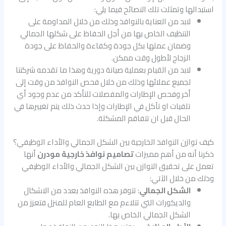
استبدالها وتمثلت تلك النصائح فيما يلي:
لابد من العناية بالنوافذ وذلك من خلال المداومة على
التنظيف الخاص بها من أجل الحفاظ على شكلها الجمالي
وضمان عملها بكل جودة وكفاءة والحفاظ على جودة
الزجاج لأطول وقت ممكن.
لابد من القيام بعملية صيانة دورية وهذا ما تقدمه شركتنا
لجميع عملائها وذلك من خلال فحص النوافذ من وقت إلى
أخر وفحص الإطارات والمفصلات للتأكد من عدم وجود أي
تلفيات او تآكل في الإطارات وإذا حدث ذلك يتم تغييرها في
الحال قبل ان تتفاقم المشكلة.
كيف توازن النوافذ الخارجية بين الشكل الجمالي والأداء الوظيفي؟
ذكرنا أنه من أهم مميزات
تصاميم نوافذ خارجية مودرن
أنها
تعمل على تحقيق التوازن بين الشكل الجمالي والأداء الوظيفي
وذلك من خلال الآتي:
الشكل الجمالي
: تتوفر هذه النوافذ بعدد من الاشكال
والديكورات التي تتلاءم مع الطابع العام للمنزل فتعزز من
الشكل الجمالي الخاص بها.