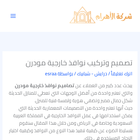
خطي
Main
لى
Menu
لمحتوى
تصميم وتركيب نوافذ خارجية مودرن
اترك تعليقاً
/
درايش - شبابيك
/ بواسطة
esraa
يبحث عدد كبير من العملاء عن
تصاميم نوافذ خارجية مودرن
والتي تعتبر واحدة من أفضل الوجهات التي تعطي للمنازل الحديثة
شكل جمال مميز وتضفي هوية ولمسة فنية للمنزل.
حيث أنها تعتبر واحدة من التصميمات المعمارية الحديثة التي
يمكن استخدامها في عمل النوافذ الخارجية في المملكة العربية
السعودية وخاصة في الرياض ومن خلال هذا المقال سنقوم
بتسليط الضوء عن كيفية تنفيذ هذا النوع من النوافذ وكيفية اختيار
الزجاج المستخدم في ذلك.