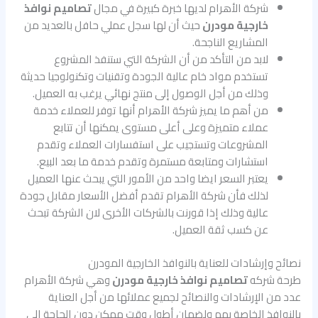
شركة الأهرام لديها خبرة كبيرة في مجال
تصاميم نوافذ
خارجية مودرن
حيث أن لها سجل عملي حافل بالعديد من
المشاريع الناجحة.
لابد من التأكد من أن الشركة التي ستنفذ المشروع
تستخدم مواد خام عالية الجودة وتقنيات وتكنولوجيا حديثة
وذلك من أجل الوصول إلى منتج نهائي يرغب به العميل.
من أهم ما يميز شركة الأهرام أنها توفر للعملاء خدمة
عملاء متميزة وعلى أعلى مستوى يمكنها أن تتابع
المشروعات وتستجيب على استفسارات العملاء وتقدم
استشارات ومتابعة مستمرة وتقدم خدمة ما بعد البيع.
يعتبر السعر ايضا واحد من الأمور التي يبحث عنها العميل
لذلك فأن شركة الأهرام تقدم أفضل الأسعار مقابل جودة
عالية وذلك إذا قورنت بالشركات الأخرى لان الشركة تبحث
عن كسب ثقة العميل.
نصائح وإرشادات للعناية بالنوافذ الخارجية المودرن
طرحة شركه
تصاميم نوافذ خارجية مودرن
وهي شركة الأهرام
عدد من الإرشادات والنصائح لجميع عملائها من أجل العناية
بالنوافذ الخاصة بهم ولضمان أطول وقت ممكن دون الحاجة إلى