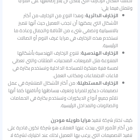
تختلف أشكال الزخارف التي يمكن أن يتم إضافتها على المرايا
وتتمثل فيما يلي:
الزخارف الدائرية
: وهذا النوع من الزخارف من أكثر
الأشكال التي يمكنها أن تجذب العميل حيث أنها تتميز
بالانسيابية وتضفي شيء من الأناقة والجمال وعادة ما
تستخدم هذه الزخارف في مرايا غرف النوم أو الصالات
الرئيسية.
الزخارف الهندسية
: تتنوع الزخارف الهندسية بأشكالها
المتنوعة مثل المربعات، المنحنيات، المثلثات والتي تعطي
لمسة فنية مبتكرة للمساحة الداخلية وتستخدم بكثرة في
قاعات الاجتماعات ومكاتب العمل.
الزخارف المستطيلة
: من أكثر الأشكال المنتشرة في عمل
تصميمات ديكور للمرايا وتعرف ببساطتها وأناقتها كما أنها
تلائم جميع أنواع الديكورات وتستخدم بكثرة في الحمامات
والصالونات والمداخل الرئيسية.
كيف تختار شركة تنفيذ
مرايا طويله مودرن
من أكثر الأمور التي يبحث عنها العملاء هو شركة تكون قادرة على
تنفيذ التصميمات التي يرغب بها العميل لذلك عند اختيارك لشركة لا