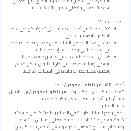
التقليدي على المكان بخلاف المرايا الأخرى لأنها تعكس
شخصية العميل وتعطي شعور بالتاريخ والتراث.
المرايا المضيئة
تعتبر واحدة من أحدث الصيحات التي تم إضافتها في عالم
الديكور والتصميم الداخلي.
حيث أن هذا النوع من المرايا يكون مدمج بعناصر إضاءة
في الجزء الخلفي وهذا يوفر إضاءة مثالية.
كما أن الإضاءة تلعب دور في تحسين جودة المرايا
وتعطي إشراقة طبيعية في إظهار الألوان بشكل صحيح
وتضيف لمسة عصرية فاخرة في المساحة الداخلية.
أماكن تنفيذ
مرايا طويله مودرن
بالمنزل
تتعدد الأماكن التي يمكن تركيب
مرايا طويله مودرن
بها بالمنزل
حيث أن لها أكثر من مكان يمكن تركيبها فيه مثل:
مرايا الحمام
يمكن وضع المرايا الطويلة في الحمام وخاصة إذا كان مساحته
ضيقة، فعند إضافة المرايا بالحمام يعطي إحساس بالاتساع
والانفتاح، حيث أنها تعكس الضوء وتجعل الحمام يبدو أكبر من