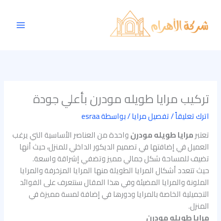
خطي
Main
لى
Menu
لمحتوى
تركيب مرايا طويله مودرن بأعلي جودة
اترك تعليقاً
/
تفصيل مرايا
/ بواسطة
esraa
تعتبر
مرايا طويله مودرن
واحدة من العناصر الأساسية التي يرغب
العميل في إضافتها في تصميم الديكور الداخلي للمنزل، حيث أنها
تضيف للمساحة شكل جمالي مميز وتضفي إشراقة واسعة.
حيث تتعدد أشكال المرايا الطويلة منها المرايا المزخرفة والمرايا
الملونة والمرايا المضيئة وفي هذا المقال سنتعرف على الفوائد
التجميلية الخاصة بالمرايا ودورها في إضافة لمسة مميزة في
المنزل.
مرايا طويله مودرن