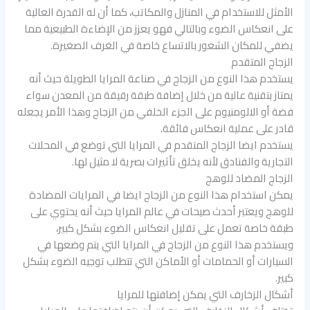
الأمثل للاستخدام في المنازل والمكاتب، كما أن له القدرة العالية
على انعكاس الضوء وبالتالي فهو يعزز من الإضاءة الطبيعية مما
يضفي للمكان الشعور بالاتساع خاصة في الغرف الصغيرة.
الزجاج المتقدم
يستخدم هذا النوع من الزجاج في صناعة المرايا الطويلة حيث أنه
يمتاز بتقنية عالية من خلال إضافة طبقة رقيقة من المعدن سواء
فضة أو الالومنيوم على الجزء الخلفي من الزجاج وهذا الأمر يجعله
قادر على عملية انعكاس فائقة.
يستخدم ايضا الزجاج المتقدم في المرايا التي توضع في المحلات
التجارية والفنادق لأنه يخلق تأثيرات بصرية لا مثيل لها.
الزجاج المضاد للوهج
يمكن استخدام هذا النوع من الزجاج ايضا في المرايات المضادة
للوهج ويعتبر أحدث صيحات في عالم المرايا حيث أنه يحتوي على
طبقة خاصة تعمل على تقليل انعكاس الضوء بشكل كبير،
ويستخدم هذا النوع من الزجاج في المرايا التي يتم وضعها في
السيارات أو الحمامات أو الأماكن التي تتطلب توجيه الضوء بشكل
كبير.
أشكال الزخارف التي يمكن إضافتها للمرايا