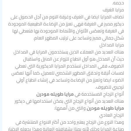
حجمه.
مرايا الغرف
تضاف المرايا ايضا في الغرف وغرفة النوم من أجل الحصول على
ديكور مميز في الغرفة فهي تعزز من الإضاءة الطبيعية الموجودة
في الغرفة وتعكس الألوان والأنماط الموجودة بها فتعطي لها
شكل جمالي مميز وتساعد على ترتيب المظهر العام.
مرايا المداخل
هناك العديد من العملاء الذين يستخدمون المرايا في المداخل
حيث أن المدخل هو أول انطباع للزوار عن المنزل واستقبال
الضيوف، ففي المداخل تستخدم المرايا الديكورية التي تعطي
لمسات أنيقة وتحقق المظهر الشخصي للعميل، كما أنها تعكس
الضوء ايضا وتعزز من الإضاءة وتساعد في إنشاء انطباع أولي
ترحيبي للضيوف.
أنواع الزجاج المستخدمة في
مرايا طويله مودرن
هناك العديد من أنواع الزجاج التي يمكن استخدامها في ديكور
مرايا طويله مودرن
والتي من أهمها:
الزجاج العادي
وهذا النوع من الزجاج يعتبر واحد من أكثر الانواع المنتشرة في
صناعة المرايا وذلك لأنه يمتاز بشفافيته العالية وهذا يجعله الاختيار