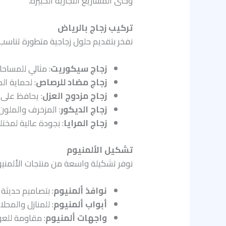
وحتى المشاريع التجارية الكبيرة.
تركيب زجاج بالرياض
نفخر بتقديم حلول زجاجية متطورة تناسب
زجاج سيكوريت
: مثالي للمساحات
زجاج مضاد للرصاص
: لحماية ا
زجاج مزدوج العزل
: يحافظ على 
زجاج الديكور
: المزخرف والملون
زجاج المرايا
: بجودة عالية لمخت
تشكيل الألمنيوم
نوفر تشكيلة واسعة من منتجات الألمنيوم
نوافذ ألمنيوم
: بتصاميم حديثة
أبواب ألمنيوم
: للمنازل والمحلا
واجهات ألمنيوم
: مقاومة للعو