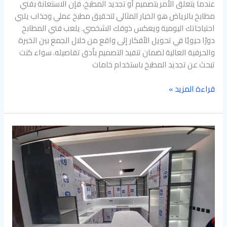
عندما يتعلق الأمر بتصميم أو تجديد المطبخ، فإن الاستعانة بفني
مطابخ بالرياض هو الخيار المثالي لتحقيق مطبخ عملي وجذاب يلبي
احتياجاتك اليومية ويعكس ذوقك الشخصي. يلعب فني المطابخ
دورًا حيويًا في تحويل الأفكار إلى واقع من خلال الجمع بين الخبرة
والحرفية العالية لضمان تنفيذ التصميم بأدق تفاصيله. سواء كنت
تبحث عن تجديد المطبخ باستخدام خامات
قراءة المزيد »
شركة
فك
تركيب
مطابخ
بالرياض-
0570452539