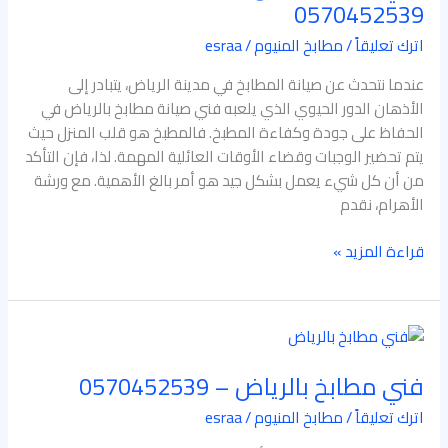
بالرياض
0570452539
–
اترك تعليقاً
/
مطابخ المنيوم
/
esraa
0570452539
عندما نتحدث عن صيانة المطابخ في مدينة الرياض، يتبادر إلى
الأذهان الدور الحيوي الذي يلعبه فني صيانة مطابخ بالرياض في
الحفاظ على جودة وكفاءة المطبخ. فالمطبخ هو قلب المنزل حيث
يتم تحضير الوجبات وقضاء الأوقات العائلية المهمة. لذا، فإن التأكد
من أن كل شيء يعمل بشكل جيد هو أمر بالغ الأهمية. مع ورشة
الأهرام، نقدم
قراءة المزيد »
فني
مطابخ
فني مطابخ بالرياض – 0570452539
بالرياض
–
اترك تعليقاً
/
مطابخ المنيوم
/
esraa
0570452539